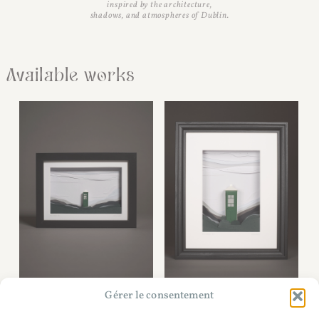
inspired by the architecture,
shadows, and atmospheres of Dublin.
Available works
Irish Goodbye No.2
Irish Goodbye No.1
Gérer le consentement
60
€
120
€