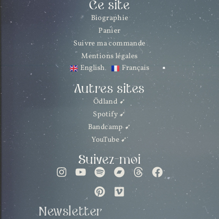
Ce site
Biographie
Panier
Suivre ma commande
Mentions légales
English
Français
Autres sites
Ödland ➹
Spotify ➹
Bandcamp ➹
YouTube ➹
Suivez-moi
Gérer le consentement
Newsletter
Pour offrir les meilleures expériences, nous utilisons des technologies telles