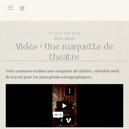
17 janvier 2024
Non classé
Vidéo : Une maquette de
théâtre
Voici comment réaliser une maquette de théâtre, véritable outil
de travail pour les conceptions scénographiques.