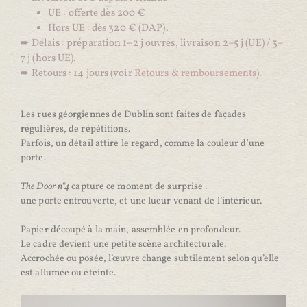
UE : offerte dès 200 €
Hors UE : dès 320 € (DAP).
➨
Délais : préparation 1–2 j ouvrés, livraison 2–5 j (UE) / 3–
7 j (hors UE).
➨
Retours : 14 jours (voir
Retours & remboursements
).
Les rues géorgiennes de Dublin sont faites de façades 
régulières, de répétitions.

Parfois, un détail attire le regard, comme la couleur d'une 
porte.

The Door n°4
 capture ce moment de surprise :

une porte entrouverte, et une lueur venant de l’intérieur.

Papier découpé à la main, assemblée en profondeur.

Le cadre devient une petite scène architecturale.

Accrochée ou posée, l’œuvre change subtilement selon qu’elle 
est allumée ou éteinte.
