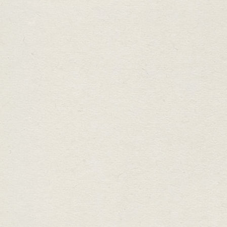
Gérer le consentement
Pour offrir les meilleures expériences, nous utilisons des technologies telles
que les cookies pour stocker et/ou accéder aux informations des appareils. Le
fait de consentir à ces technologies nous permettra de traiter des données
telles que le comportement de navigation ou les ID uniques sur ce site. Le fait
de ne pas consentir ou de retirer son consentement peut avoir un effet négatif
sur certaines caractéristiques et fonctions.
Accepter
Refuser